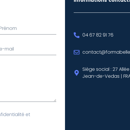
Informations contact
04 67 82 91 76
contact@formabelle.
Siège social : 27 All
Jean-de-Vedas | FR
identialité et